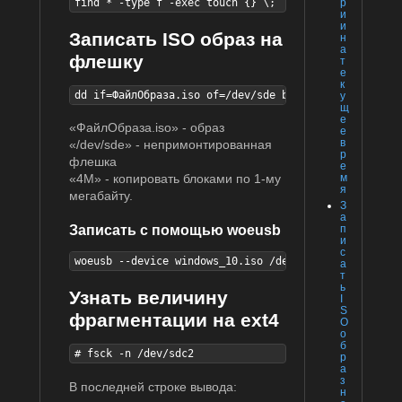
р
find * -type f -exec touch {} \;
и
и
Записать ISO образ на
н
а
флешку
т
е
к
dd if=ФайлОбраза.iso of=/dev/sde bs=4M status=progre
у
щ
е
«ФайлОбраза.iso» - образ
е
в
«/dev/sde» - непримонтированная
р
флешка
е
м
«4M» - копировать блоками по 1-му
я
мегабайту.
З
а
п
Записать с помощью woeusb
и
с
woeusb --device windows_10.iso /dev/sdd
а
т
ь
Узнать величину
I
S
фрагментации на ext4
O
о
б
# fsck -n /dev/sdc2
р
а
з
В последней строке вывода:
н