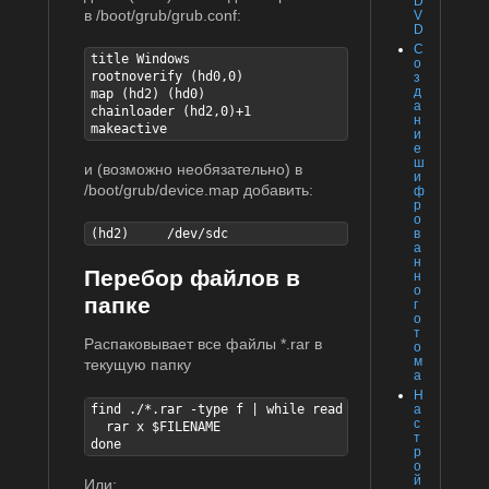
D
в /boot/grub/grub.conf:
V
D
С
title Windows

о
rootnoverify (hd0,0)

з
д
map (hd2) (hd0)

а
chainloader (hd2,0)+1

н
makeactive
и
е
ш
и (возможно необязательно) в
и
/boot/grub/device.map добавить:
ф
р
о
в
(hd2)     /dev/sdc
а
н
Перебор файлов в
н
о
папке
г
о
т
Распаковывает все файлы *.rar в
о
м
текущую папку
а
Н
а
find ./*.rar -type f | while read FILENAME; do

с
  rar x $FILENAME

т
done
р
о
й
Или: