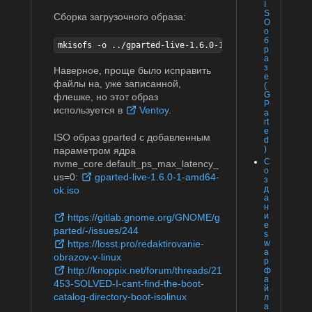
I
S
Сборка загрузочного образа:
O
о
б
mkisofs -o ../gparted-live-1.6.0-1-amd64-ok.iso -b s
р
а
з
Наверное, проще было исправить
е
файлы на, уже записанной,
(
G
флешке, но этот образ
P
используется в
Ventoy
.
a
rt
e
ISO образ gparted с добавленным
d
)
параметром ядра
С
nvme_core.default_ps_max_latency_
о
us=0:
gparted-live-1.6.0-1-amd64-
з
д
ok.iso
а
н
и
https://gitlab.gnome.org/GNOME/g
е
parted/-/issues/244
s
https://losst.pro/redaktirovanie-
w
a
obrazov-v-linux
p
http://knoppix.net/forum/threads/21
ф
а
453-SOLVED-I-cant-find-the-boot-
й
catalog-directory-boot-isolinux
л
а