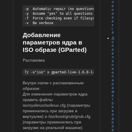
л
е
-p  Automatic repair (no questions)

н
и
-y  Assume "yes" to all questions

е
-f  Force checking even if filesystem is marked clean
e
-v  Be verbose
x
t
4
Добавление
Д
параметров ядра в
о
б
ISO образе (GParted)
а
в
л
Распаковка
е
н
и
7z -o"iso" x gparted-live-1.6.0-1-amd64.iso
е
п
а
Внутри папки с распакованным
р
а
образом:
м
Для изменения параметров ядра
е
т
править файлы
р
iso/syslinux/isolinux.cfg (параметры
о
применились при загрузке в
в
я
виртуалке) и /iso/boot/grub/grub.cfg
д
(параметры применились при
р
а
загрузке на реальной машине)
в