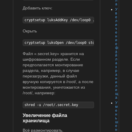
л
а
Добавить ключ:
У
в
е
cryptsetup luksAddKey /dev/loop0 .secret.key
л
и
ч
Окрыть
е
н
и
cryptsetup luksOpen /dev/loop0 storage2 --key-file=/
е
ф
а
Файл «.secret.key» хранится на
й
шифрованном разделе. Если
л
а
предполагается монтирование
х
раздела, например, в случае
р
а
перезагрузки, данный файл
н
вручную копируется в /root/, а после
и
л
монтирования, уничтожается из
и
/root/, например:
щ
а
У
shred -u /root/.secret.key
м
е
н
Увеличение файла
ь
хранилища
ш
е
н
Всё размонтировать.