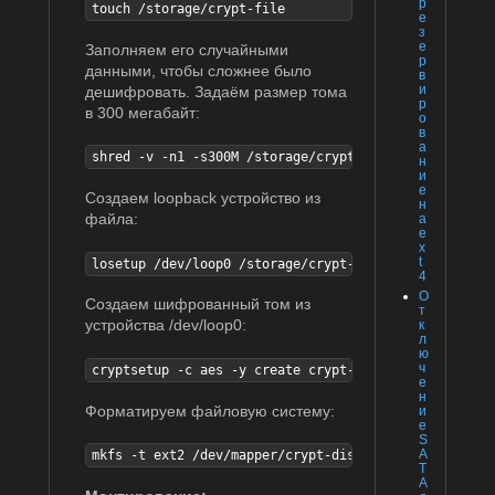
р
touch /storage/crypt-file
е
з
е
Заполняем его случайными
р
данными, чтобы сложнее было
в
и
дешифровать. Задаём размер тома
р
в 300 мегабайт:
о
в
а
shred -v -n1 -s300M /storage/crypt-file
н
и
е
Создаем loopback устройство из
н
файла:
а
e
x
t
losetup /dev/loop0 /storage/crypt-file
4
О
Создаем шифрованный том из
т
устройства /dev/loop0:
к
л
ю
ч
cryptsetup -c aes -y create crypt-disk /dev/loop0
е
н
Форматируем файловую систему:
и
е
S
A
mkfs -t ext2 /dev/mapper/crypt-disk
T
A