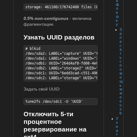
а
ф
storage: 461100/176742400 files (0.5% non-contiguous
л
е
ш
0.5% non-contiguous
- величина
к
фрагментации.
у
З
а
Узнать UUID разделов
п
и
с
# blkid

а
/dev/sda2: LABEL="capture" UUID="f85e7b79-26be-4b65-
т
ь
/dev/sda1: LABEL="windows" UUID="332209EF5BB0855D" T
с
/dev/sdb1: UUID="264d4af8-fd08-4e90-bddd-faabe421ff1
п
/dev/sdb2: LABEL="storage2" UUID="cd29403f-ef2d-42bf
о
/dev/sdc1: UUID="6edd3cad-c551-496d-9d79-85501254fdb
м
о
/dev/sdc2: LABEL="storage" UUID="9122d8cf-b6b5-4f4e-
щ
ь
Задать свой UUID:
ю
w
o
e
tune2fs /dev/sdc1 -U 'UUID'
u
s
Отключить 5-ти
b
У
процентное
з
н
резервирование на
а
т
ext4