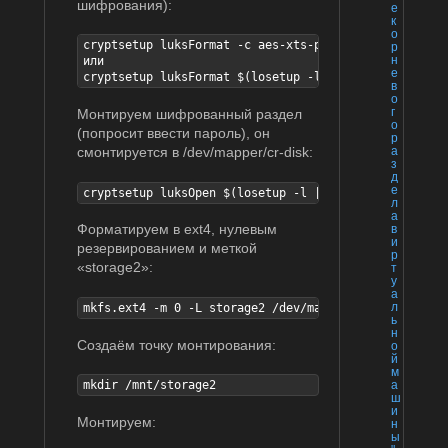
шифрования):
е
к
о
cryptsetup luksFormat -c aes-xts-plain64 -s 512 -h s
р
н
или

е
cryptsetup luksFormat $(losetup -l | grep "storage2.
в
о
г
Монтируем шифрованный раздел
о
(попросит ввести пароль), он
р
смонтируется в /dev/mapper/cr-disk:
а
з
д
е
cryptsetup luksOpen $(losetup -l | grep "storage2.im
л
а
Форматируем в ext4, нулевым
в
и
резервированием и меткой
р
«storage2»:
т
у
а
л
mkfs.ext4 -m 0 -L storage2 /dev/mapper/storage2
ь
н
Создаём точку монтирования:
о
й
м
а
mkdir /mnt/storage2
ш
и
Монтируем:
н
ы