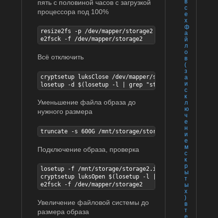
в
пять с половиной часов с загрузкой
с
процессора под 100%
е
х
ф
resize2fs -p /dev/mapper/storage2 550G

а
e2fsck -f /dev/mapper/storage2
й
л
о
Всё отключить
в
(
з
cryptsetup luksClose /dev/mapper/storage2

а
и
losetup -d $(losetup -l | grep "storage2.img" | awk 
с
к
Уменьшение файла образа до
л
ю
нужного размера
ч
е
н
truncate -s 600G /mnt/storage/storage2.img
и
е
м
Подключение образа, проверка
с
к
р
losetup -f /mnt/storage/storage2.img

ы
cryptsetup luksOpen $(losetup -l | grep "storage2.im
т
e2fsck -f /dev/mapper/storage2
ы
х
)
Увеличение файловой системы до
в
т
размера образа
е