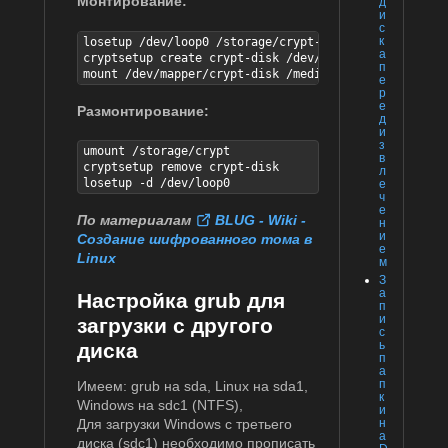
Монтирование:
д
и
с
к
losetup /dev/loop0 /storage/crypt-file

а
cryptsetup create crypt-disk /dev/loop0

п
mount /dev/mapper/crypt-disk /media/crypt
е
р
е
Размонтирование:
д
и
з
umount /storage/crypt

в
cryptsetup remove crypt-disk

л
losetup -d /dev/loop0
е
ч
е
По материалам
BLUG - Wiki -
н
и
Создание шифрованного тома в
е
Linux
м
З
а
Настройка grub для
п
и
загрузки с другого
с
ь
диска
п
а
п
Имеем: grub на sda, Linux на sda1,
к
Windows на sdc1 (NTFS),
и
Для загрузки Windows с третьего
н
а
диска (sdc1) необходимо прописать