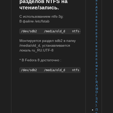
разделов NTFS на
а
з
чтение/запись.
д
е
л
С использованием ntfs-3g:
а
в
В файле /etc/fstab
о
п
е
/dev/sdb2    /media/old_d    ntfs-3g    defaults,loc
р
а
т
Монтируется раздел sdb2 в папку
и
/media/old_d, устанавливается
в
н
локаль ru_RU.UTF-8
о
й
п
* В Fedora 8 достаточно :
а
м
я
/dev/sdb2    /media/old_d    ntfs    defaults    0 0
т
и
(
R
A
M
D
I
S
K
).
П