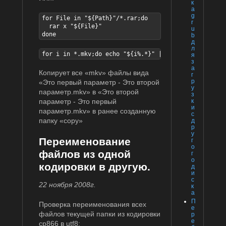
к
а
g
for File in "${Path}"/*.rar;do

r
  rar x "${File}"

u
done
b
д
л
for i in *.mkv;do echo "${i%.*}" | cp "${i}" "copy/$
я
з
а
Копирует все «mkv» файлы вида
г
р
«Это первый параметр - Это второй
у
параметр.mkv» в «Это второй
з
к
параметр - Это первый
и
параметр.mkv» в ранее созданную
с
папку «copy»
д
р
у
Переименование
г
о
файлов из одной
г
о
кодировки в другую.
д
и
с
22 ноября 2008г.
к
а
П
Проверка переименования всех
е
файлов текущей папки из кодировки
р
е
cp866 в utf8: