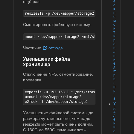
ещё раз:
е
с
к
о
resize2fs -p /dev/mapper/storage2
е
м
Смонтировать файловую систему:
о
н
т
и
mount /dev/mapper/storage2 /mnt/storage2
р
о
Частично
отсюда...
в
а
н
Уменьшение файла
и
е
хранилища
/t
m
Отключение NFS, отмонтирование,
p
в
проверка
t
m
p
exportfs -u 192.168.1.*:/mnt/storage2

f
umount /dev/mapper/storage2

s
e2fsck -f /dev/mapper/storage2
У
д
а
Уменьшение файловой системы до
л
размера чуть меньшего, чем надо.
е
н
resize2fs может быть очень долгим.
и
С 130G до 550G «уменьшался»
е