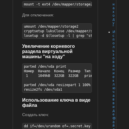
"
mount -t ext4 /dev/mapper/storage2 /mnt/storage2
н
а
х
Для отключения:
о
д
у
umount /dev/mapper/storage2

"
cryptsetup luksClose /dev/mapper/storage2

И
losetup -d $(losetup -l | grep "storage2.img" | awk 
с
п
о
Увеличение корневого
л
ь
раздела виртуальной
з
машины "на ходу"
о
в
а
parted /dev/vda print

н
Номер  Начало  Конец  Размер  Тип      Файловая сист
и
 1     1049kB  322GB  322GB   primary  ext4         
е
к
л
parted /dev/vda resizepart 1 100%

ю
resize2fs /dev/vda1
ч
а
в
Использование ключа в виде
в
файла
и
д
Создать ключ:
е
ф
а
й
dd if=/dev/urandom of=.secret.key bs=1024 count=2