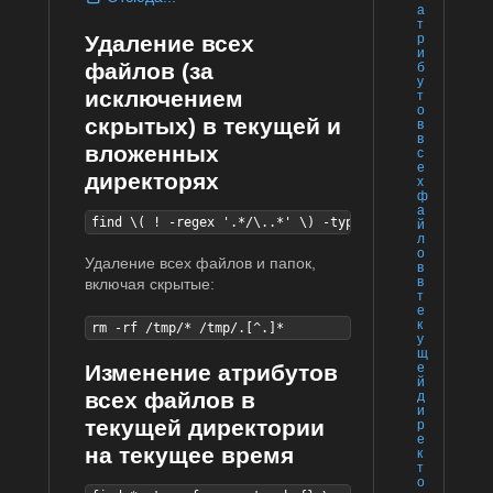
а
т
р
Удаление всех
и
файлов (за
б
у
исключением
т
о
скрытых) в текущей и
в
в
вложенных
с
е
директорях
х
ф
а
find \( ! -regex '.*/\..*' \) -type f -exec rm -f {}
й
л
о
Удаление всех файлов и папок,
в
в
включая скрытые:
т
е
к
rm -rf /tmp/* /tmp/.[^.]*
у
щ
е
Изменение атрибутов
й
всех файлов в
д
и
текущей директории
р
е
на текущее время
к
т
о