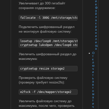
и
Увеличивает до 300 гигабайт
е
ф
сохраняя содержимое:
а
й
л
fallocate -l 300G /mnt/storage/storage2.img
а
х
Подключить шифрованный раздел
р
а
не монтируя файловую систему:
н
и
л
losetup /dev/loop0 /mnt/storage/storage2.img

и
cryptsetup luksOpen /dev/loop0 storage2
щ
а
О
Увеличить шифрованный раздел до
т
максимума:
к
л
ю
cryptsetup resize storage2
ч
и
т
Проверить файловую систему
ь
а
(проверку требует resize2fs):
в
т
о
e2fsck -f /dev/mapper/storage2
м
а
т
Увеличить файловую систему до
и
максимума, после чего, проверить
ч