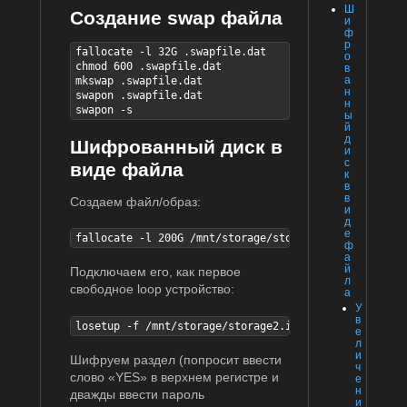
Ш
Создание swap файла
и
ф
р
fallocate -l 32G .swapfile.dat

о
chmod 600 .swapfile.dat

в
а
mkswap .swapfile.dat

н
swapon .swapfile.dat

н
swapon -s
ы
й
д
Шифрованный диск в
и
с
виде файла
к
в
в
Создаем файл/образ:
и
д
е
fallocate -l 200G /mnt/storage/storage2.img
ф
а
й
Подключаем его, как первое
л
свободное loop устройство:
а
У
в
losetup -f /mnt/storage/storage2.img
е
л
и
Шифруем раздел (попросит ввести
ч
слово «YES» в верхнем регистре и
е
н
дважды ввести пароль
и