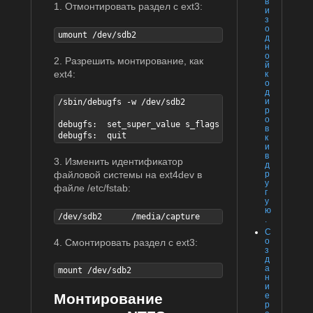
в
1. Отмонтировать раздел с ext3:
и
з
о
umount /dev/sdb2
д
н
о
2. Разрешить монтирование, как
й
ext4:
к
о
д
и
/sbin/debugfs -w /dev/sdb2

р
о
debugfs:  set_super_value s_flags 4

в
debugfs:  quit
к
и
в
3. Изменить идентификатор
д
файловой системы на ext4dev в
р
у
файле /etc/fstab:
г
у
ю
/dev/sdb2      /media/capture      ext4dev      defa
.
С
о
4. Смонтировать раздел с ext3:
з
д
а
mount /dev/sdb2
н
и
Монтирование
е
р