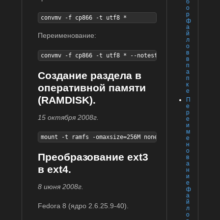
б
о
р
convmv -f cp866 -t utf8 *
ф
а
й
Переименование:
л
о
в
convmv -f cp866 -t utf8 * --notest
в
п
а
Создание раздела в
п
к
оперативной памяти
е
(RAMDISK).
П
е
р
15 октября 2008г.
е
и
м
mount -t ramfs -omaxsize=256M none /mnt/ram/
е
н
о
Преобразование ext3
в
а
в ext4.
н
и
е
8 июня 2008г.
ф
а
й
Fedora 8 (ядро 2.6.25.9-40).
л
о