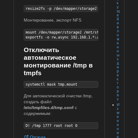
к
у
resize2fs -p /dev/mapper/storage2
щ
е
й
Монтирование, экспорт NFS
и
в
л
mount /dev/mapper/storage2 /mnt/storage2

о
exportfs -o rw,async 192.168.1.*:/mnt/storage2
ж
е
н
Отключить
н
ы
автоматическое
х
д
монтирование /tmp в
и
р
tmpfs
е
к
т
systemctl mask tmp.mount
о
р
я
Для автоматической очистки /tmp,
х
создать файл
И
/etc/tmpfiles.d/tmp.conf
с
з
м
содержимым:
е
н
е
D! /tmp 1777 root root 0
н
и
е
Отсюда...