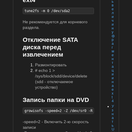
ь
в
е
tune2fs -m 0 /dev/sda2
л
и
ч
Не рекомендуется для корневого
и
раздела.
н
у
ф
Отключение SATA
р
а
диска перед
г
м
извлечением
е
н
т
Размонтировать
а
# echo 1 >
ц
и
/sys/block/sdd/device/delete
и
(sdd - отключаемое
н
а
устройство)
e
x
t
Запись папки на DVD
4
У
з
growisofs -speed=2 -Z /dev/sr0 -R -J -V VIDEO-123 VI
н
а
-speed=2 - Включить 2-ю скорость
т
ь
записи
U