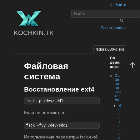
Войти
Все страницы
KOCHKIN.TK
fedora:030-disks
Со
держ
Файловая
ание
система
Фа
йл
ов
ая
Восстановление ext4
сис
те
ма
fsck -p /dev/sdd1
В
о
Если не поможет, то:
с
с
т
fsck -fvy /dev/sdd1
а
н
о
Используемые параметры fsck.ext4:
в