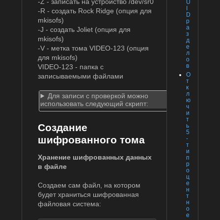
-Z - записать на устройство /dev/sr0
U
I
-R - создать Rock Ridge (опция для
D
mkisofs)
р
а
-J - создать Joliet (опция для
з
mkisofs)
д
е
-V - метка тома VIDEO-123 (опция
л
для mkisofs)
о
в
VIDEO-123 - папка с
О
записываемыми файлами
т
к
л
Для записи с проверкой можно
ю
использовать следующий скрипт:
ч
и
т
Создание
ь
5
шифрованного тома
-
т
и
Хранение шифрованных данных
п
р
в файле
о
ц
е
Создаем сам файл, на котором
н
будет храниться шифрованная
т
н
файловая система:
о
е